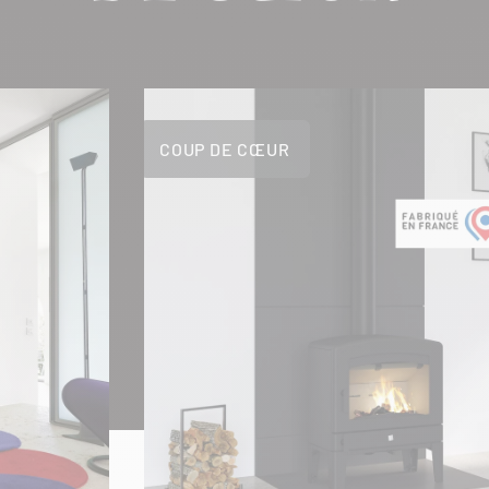
COUP DE CŒUR