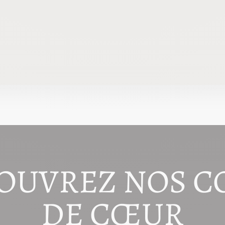
OUVREZ NOS C
DE CŒUR