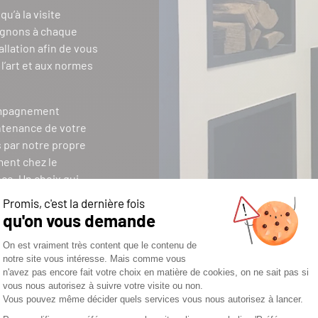
u’à la visite
agnons à chaque
allation afin de vous
l’art et aux normes
ompagnement
intenance de votre
s par notre propre
ent chez le
nce. Un choix qui
e respect des délais