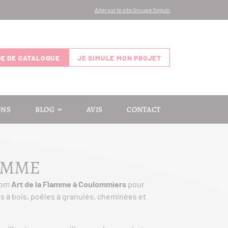
Aller sur le site Groupe Seguin
E DE CATALOGUE
JE SIMULE MON PROJET
ONS
BLOG
AVIS
CONTACT
LAMME
oom
Art de la Flamme à Coulommiers
pour
s à bois, poêles à granulés, cheminées et