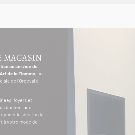
E MAGASIN
tise au service de
Art de la Flamme
, un
iale de l’Orgeval à
inées, foyers et
ois bûches, aux
roposer la solution la
et à votre mode de