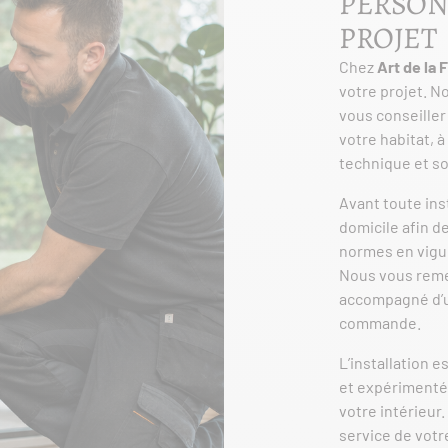
PERSON
PROJET
Chez
Art de la
votre projet. N
vous conseiller 
votre habitat, 
technique et s
Avant toute inst
domicile afin de
normes en vigue
Nous vous remet
accompagné d’un
commande.
L’installation 
et expérimentée
votre intérieur.
service de votr