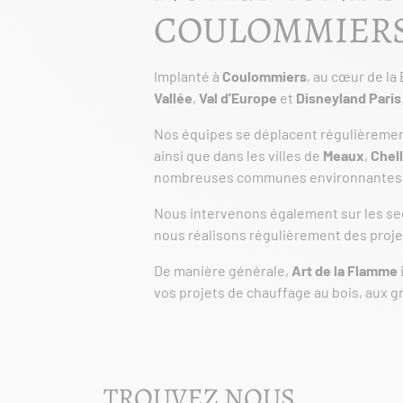
COULOMMIER
Implanté à
Coulommiers
, au cœur de la
Vallée
,
Val d’Europe
et
Disneyland Paris
Nos équipes se déplacent régulièreme
ainsi que dans les villes de
Meaux
,
Chel
nombreuses communes environnantes
Nous intervenons également sur les s
nous réalisons régulièrement des projet
De manière générale,
Art de la Flamme
vos projets de chauffage au bois, aux g
TROUVEZ NOUS