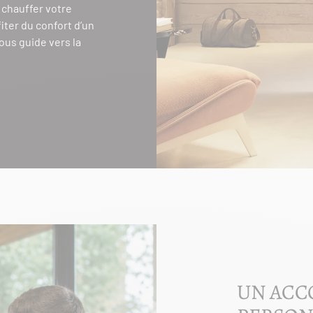
z chauffer votre
iter du confort d’un
ous guide vers la
UN AC