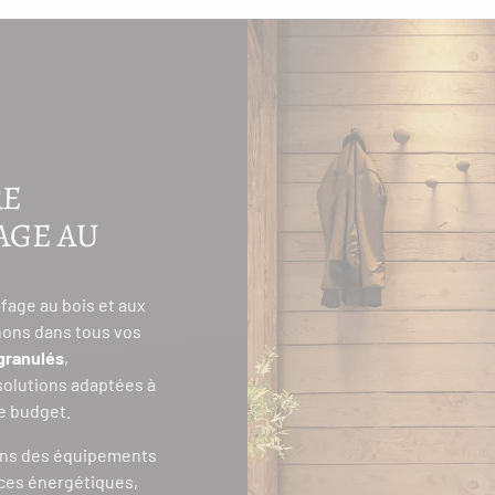
RE
AGE AU
fage au bois et aux
ons dans tous vos
granulés
,
 solutions adaptées à
re budget.
ons des équipements
ces énergétiques,