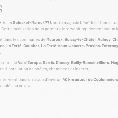
S
 Brie en
Seine-et-Marne (77)
, notre magasin bénéficie d’une situa
. Cette localisation nous permet d’intervenir rapidement sur un 
nt dans les communes de
Mouroux
,
Boissy-le-Châtel
,
Aulnoy
,
Ch
les
,
La Ferté-Gaucher
,
La Ferté-sous-Jouarre
,
Provins
,
Esterna
.
ecteurs de
Val d’Europe
,
Serris
,
Chessy
,
Bailly-Romainvilliers
,
Mag
s d’installation de poêles, cheminées et inserts.
intervient dans un rayon d’environ
40 km autour de Coulommier
ranulés ou au gaz.